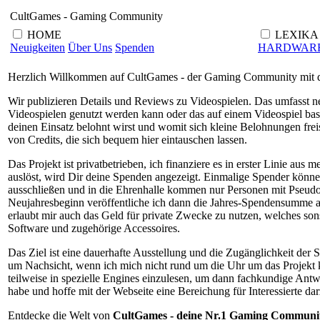
CultGames - Gaming Community
HOME
LEXIKA
Neuigkeiten
Über Uns
Spenden
HARDWAR
Herzlich Willkommen auf CultGames - der Gaming Community mit de
Wir publizieren Details und Reviews zu Videospielen. Das umfasst n
Videospielen genutzt werden kann oder das auf einem Videospiel bas
deinen Einsatz belohnt wirst und womit sich kleine Belohnungen frei
von Credits, die sich bequem hier eintauschen lassen.
Das Projekt ist privatbetrieben, ich finanziere es in erster Linie
auslöst, wird Dir deine Spenden angezeigt. Einmalige Spender könne
ausschließen und in die Ehrenhalle kommen nur Personen mit Pseudon
Neujahresbeginn veröffentliche ich dann die Jahres-Spendensumme a
erlaubt mir auch das Geld für private Zwecke zu nutzen, welches sons
Software und zugehörige Accessoires.
Das Ziel ist eine dauerhafte Ausstellung und die Zugänglichkeit der 
um Nachsicht, wenn ich mich nicht rund um die Uhr um das Projekt k
teilweise in spezielle Engines einzulesen, um dann fachkundige Antwo
habe und hoffe mit der Webseite eine Bereichung für Interessierte da
Entdecke die Welt von
CultGames - deine Nr.1 Gaming Communi