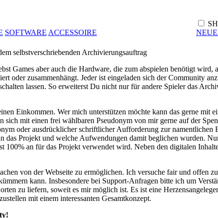
SH
E
SOFTWARE
ACCESSOIRE
NEUE
m selbstverschriebenden Archivierungsauftrag
ebst Games aber auch die Hardware, die zum abspielen benötigt wird, 
iert oder zusammenhängt. Jeder ist eingeladen sich der Community anzu
schalten lassen. So erweiterst Du nicht nur für andere Spieler das Ar
 aus meinen Einkommen. Wer mich unterstützen möchte kann das gerne m
n sich mit einen frei wählbaren Pseudonym von mir gerne auf der Spen
ym oder ausdrücklicher schriftlicher Aufforderung zur namentlichen E
n das Projekt und welche Aufwendungen damit beglichen wurden. Nur w
t 100% an für das Projekt verwendet wird. Neben den digitalen Inhalte
Sachen von der Webseite zu ermöglichen. Ich versuche fair und offen zu
ümmern kann. Insbesondere bei Support-Anfragen bitte ich um Verständ
rten zu liefern, soweit es mir möglich ist. Es ist eine Herzensangelege
rzustellen mit einem interessanten Gesamtkonzept.
ty!