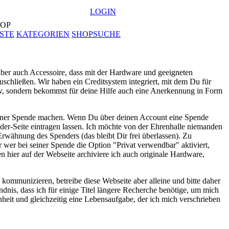
LOGIN
OP
STE
KATEGORIEN
SHOPSUCHE
aber auch Accessoire, dass mit der Hardware und geeigneten
schließen. Wir haben ein Creditsystem integriert, mit dem Du für
chiv, sondern bekommst für deine Hilfe auch eine Anerkennung in Form
it einer Spende machen. Wenn Du über deinen Account eine Spende
der-Seite eintragen lassen. Ich möchte von der Ehrenhalle niemanden
rwähnung des Spenders (das bleibt Dir frei überlassen). Zu
er bei seiner Spende die Option "Privat verwendbar" aktiviert,
n hier auf der Webseite archiviere ich auch originale Hardware,
 kommunizieren, betreibe diese Webseite aber alleine und bitte daher
nis, dass ich für einige Titel längere Recherche benötige, um mich
nheit und gleichzeitig eine Lebensaufgabe, der ich mich verschrieben