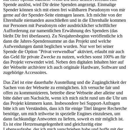
Spende auslöst, wird Dir deine Spenden angezeigt. Einmalige
Spender können sich mit einen frei wählbaren Pseudonym von mir
gerne auf der Spender-Seite eintragen lassen. Ich möchte von der
Ehrenhalle niemanden ausschließen und in die Ehrenhalle kommen
nur Personen mit Pseudonym oder ausdrücklicher schriftlicher
Aufforderung zur namentlichen Erwähnung des Spenders (das
bleibt Dir frei überlassen). Zu Neujahresbeginn veröffentliche ich
dann die Jahres-Spendensumme an das Projekt und welche
Aufwendungen damit beglichen wurden. Nur wer bei seiner
Spende die Option "Privat verwendbar" aktiviert, erlaubt mir auch
das Geld für private Zwecke zu nutzen, welches sonst 100% an für
das Projekt verwendet wird. Neben den digitalen Inhalten hier auf
der Webseite archiviere ich auch originale Hardware, Software und
zugehörige Accessoires.
Das Ziel ist eine dauerhafte Ausstellung und die Zugänglichkeit der
Sachen von der Webseite zu ermöglichen. Ich versuche fair und
offen zu kommunizieren, betreibe diese Webseite aber alleine und
bitte daher um Nachsicht, wenn ich mich nicht rund um die Uhr um
das Projekt kümmern kann. Insbesondere bei Support-Anfragen
bitte ich um Verständnis, dass ich für einige Titel längere Recherche
benötige, um mich teilweise in spezielle Engines einzulesen, um
dann fachkundige Antworten zu liefern, soweit es mir möglich ist.
Es ist eine Herzensangelegenheit und gleichzeitig eine
Lebensaufgabe, der ich mich verschrieben habe und hoffe mit der