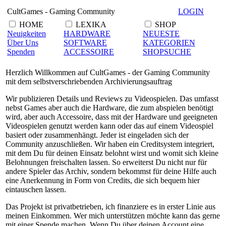
CultGames - Gaming Community
LOGIN
HOME
LEXIKA
SHOP
Neuigkeiten
HARDWARE
NEUESTE
Über Uns
SOFTWARE
KATEGORIEN
Spenden
ACCESSOIRE
SHOPSUCHE
Herzlich Willkommen auf CultGames - der Gaming Community
mit dem selbstverschriebenden Archivierungsauftrag
Wir publizieren Details und Reviews zu Videospielen. Das umfasst
nebst Games aber auch die Hardware, die zum abspielen benötigt
wird, aber auch Accessoire, dass mit der Hardware und geeigneten
Videospielen genutzt werden kann oder das auf einem Videospiel
basiert oder zusammenhängt. Jeder ist eingeladen sich der
Community anzuschließen. Wir haben ein Creditsystem integriert,
mit dem Du für deinen Einsatz belohnt wirst und womit sich kleine
Belohnungen freischalten lassen. So erweiterst Du nicht nur für
andere Spieler das Archiv, sondern bekommst für deine Hilfe auch
eine Anerkennung in Form von Credits, die sich bequem hier
eintauschen lassen.
Das Projekt ist privatbetrieben, ich finanziere es in erster Linie aus
meinen Einkommen. Wer mich unterstützen möchte kann das gerne
mit einer Spende machen. Wenn Du über deinen Account eine